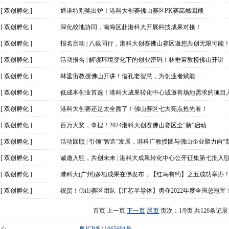
[
双创孵化
]
通道特别奖出炉！港科大创赛佛山赛区PK赛高燃回顾
[
双创孵化
]
深化校地协同，南海区赴港科大开展科技成果对接！
[
双创孵化
]
报名启动 | 八载同行，港科大创赛佛山赛区邀您共创无限可能
[
双创孵化
]
活动报名 | 解读环境变化下的创业密码！林垂宙教授佛山开讲
[
双创孵化
]
林垂宙教授佛山开讲！借孔老智慧，为创业者赋能 ...
[
双创孵化
]
低成本创业首选！港科大成果转化中心诚邀有场地需求的项目
[
双创孵化
]
港科大创赛还是太全面了！佛山赛区七大亮点抢先看！
[
双创孵化
]
百万大奖，拿捏！2024港科大创赛佛山赛区全“新”启动
[
双创孵化
]
活动回顾 | 引领“智造”发展，港科广教授团与佛山企业聚力向“新
[
双创孵化
]
诚邀入驻，共创未来 | 港科大成果转化中心公开征集第七批入
[
双创孵化
]
港科大(广州)多项成果在佛发布，【红鸟有约】之五成功举办
[
双创孵化
]
祝贺！佛山赛区团队【汇芯半导体】勇夺2022年度全国总冠军
首页 上一页
下一页
尾页
页次：1/9页 共126条记录
中心
粤ICP备11065691号