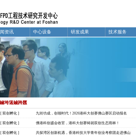
闻资讯
中心设备
研发成果
技术服务
鏀垮簻鏀跨瓥
[
双创孵化
]
九转功成，创领时代！2026港科大创赛佛山赛区启动报名
[
双创孵化
]
佛港科创盛会收官，港科大创赛铸就双创生态雨林！
[
双创孵化
]
共探湾区创新机遇，香港科技大学青年创业考察团走进佛山